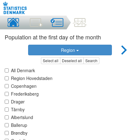
Population at the first day of the month
Region
Select all
Deselect all
Search
All Denmark
Region Hovedstaden
Copenhagen
Frederiksberg
Dragør
Tårnby
Albertslund
Ballerup
Brøndby