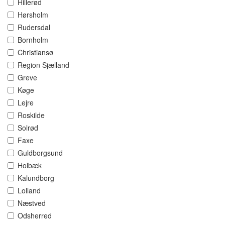
Hillerød
Hørsholm
Rudersdal
Bornholm
Christiansø
Region Sjælland
Greve
Køge
Lejre
Roskilde
Solrød
Faxe
Guldborgsund
Holbæk
Kalundborg
Lolland
Næstved
Odsherred