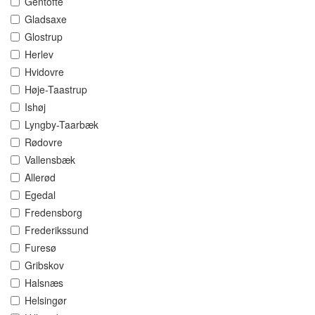
Gentofte
Gladsaxe
Glostrup
Herlev
Hvidovre
Høje-Taastrup
Ishøj
Lyngby-Taarbæk
Rødovre
Vallensbæk
Allerød
Egedal
Fredensborg
Frederikssund
Furesø
Gribskov
Halsnæs
Helsingør