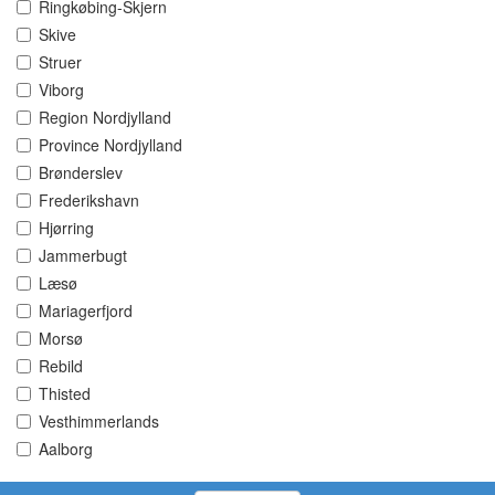
Ringkøbing-Skjern
Skive
Struer
Viborg
Region Nordjylland
Province Nordjylland
Brønderslev
Frederikshavn
Hjørring
Jammerbugt
Læsø
Mariagerfjord
Morsø
Rebild
Thisted
Vesthimmerlands
Aalborg