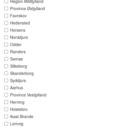
Region Midtjylland
Province Østjylland
Favrskov
Hedensted
Horsens
Norddjurs
Odder
Randers
Samsø
Silkeborg
Skanderborg
Syddjurs
Aarhus
Province Vestjylland
Herning
Holstebro
Ikast-Brande
Lemvig