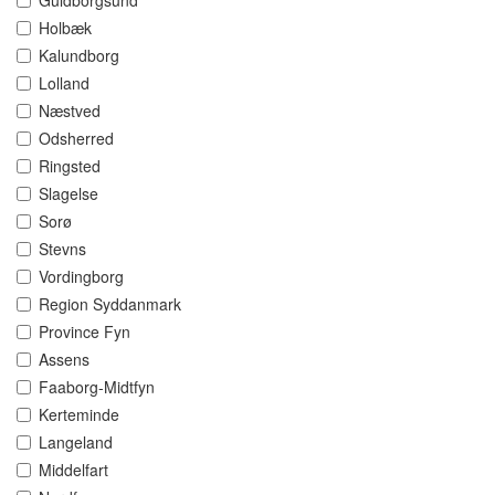
Guldborgsund
Holbæk
Kalundborg
Lolland
Næstved
Odsherred
Ringsted
Slagelse
Sorø
Stevns
Vordingborg
Region Syddanmark
Province Fyn
Assens
Faaborg-Midtfyn
Kerteminde
Langeland
Middelfart