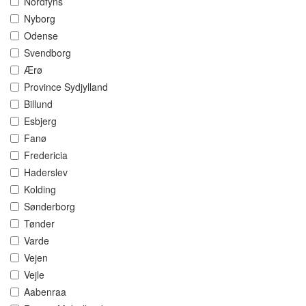
Nordfyns
Nyborg
Odense
Svendborg
Ærø
Province Sydjylland
Billund
Esbjerg
Fanø
Fredericia
Haderslev
Kolding
Sønderborg
Tønder
Varde
Vejen
Vejle
Aabenraa