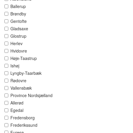
Ballerup
Brøndby
Gentofte
Gladsaxe
Glostrup
Herlev
Hvidovre
Høje-Taastrup
Ishøj
Lyngby-Taarbæk
Rødovre
Vallensbæk
Province Nordsjælland
Allerød
Egedal
Fredensborg
Frederikssund
Furesø