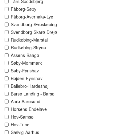
Tårs-Spodsbjerg
Fåborg-Søby
Fåborg-Avernakø-Lyø
Svendborg-Ærøskøbing
Svendborg-Skarø-Drejø
Rudkøbing-Marstal
Rudkøbing-Strynø
Assens-Baagø
Søby-Mommark
Søby-Fynshav
Bøjden-Fynshav
Ballebro-Hardeshøj
Barsø Landing - Barsø
Aarø-Aarøsund
Horsens-Endelave
Hov-Samsø
Hov-Tunø
Sælvig-Aarhus