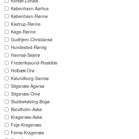
Korsør-Lohals
København-Aarhus
København-Rønne
Kastrup-Rønne
Køge-Rønne
Gudhjem-Christiansø
Hundested-Rørvig
Havnsø-Sejerø
Frederikssund-Roskilde
Holbæk-Orø
Kalundborg-Samsø
Stigsnæs-Agersø
Stigsnæs-Omø
Stubbekøbing-Bogø
Bandholm-Askø
Kragenæs-Askø
Fejø-Kragenæs
Femø-Kragenæs