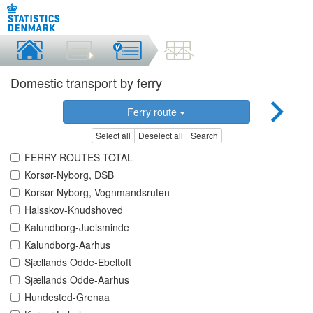
Domestic transport by ferry
Ferry route
Select all
Deselect all
Search
FERRY ROUTES TOTAL
Korsør-Nyborg, DSB
Korsør-Nyborg, Vognmandsruten
Halsskov-Knudshoved
Kalundborg-Juelsminde
Kalundborg-Aarhus
Sjællands Odde-Ebeltoft
Sjællands Odde-Aarhus
Hundested-Grenaa