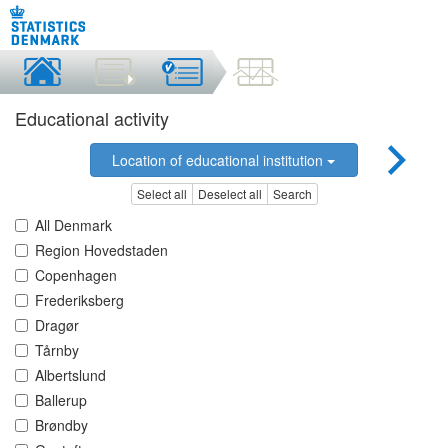
Educational activity
Location of educational institution
Select all
Deselect all
Search
All Denmark
Region Hovedstaden
Copenhagen
Frederiksberg
Dragør
Tårnby
Albertslund
Ballerup
Brøndby