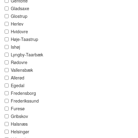
Gentofte
Gladsaxe
Glostrup
Herlev
Hvidovre
Høje-Taastrup
Ishøj
Lyngby-Taarbæk
Rødovre
Vallensbæk
Allerød
Egedal
Fredensborg
Frederikssund
Furesø
Gribskov
Halsnæs
Helsingør