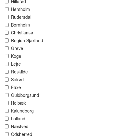
Hillerød
Hørsholm
Rudersdal
Bornholm
Christiansø
Region Sjælland
Greve
Køge
Lejre
Roskilde
Solrød
Faxe
Guldborgsund
Holbæk
Kalundborg
Lolland
Næstved
Odsherred