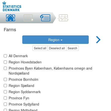
Farms
Region
Select all
Deselect all
Search
All Denmark
Region Hovedstaden
Provinces Byen København, Københavns omegn and
Nordsjælland
Province Bornholm
Region Sjælland
Region Syddanmark
Province Fyn
Province Sydjylland
Region Midtjylland