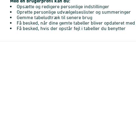
Med en brugerprofil kan du:
Opsætte og redigere personlige indstillinger
Oprette personlige udvælgelseslister og summeringer
Gemme tabeludtræk til senere brug
Få besked, når dine gemte tabeller bliver opdateret med 
Få besked, hvis der opstår fejl i tabeller du benytter