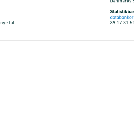
Danmarks St
Statistikb
databanker
nye tal
39 17 31 5