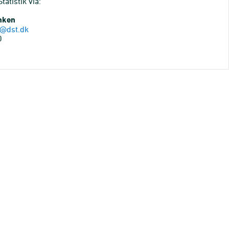
atistik via:
anken
@dst.dk
0