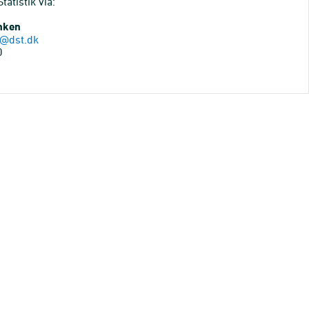
atistik via:
anken
@dst.dk
0