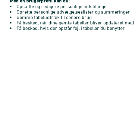
Med en brugerprofil kan du:
Opsætte og redigere personlige indstillinger
Oprette personlige udvælgelseslister og summeringer
Gemme tabeludtræk til senere brug
Få besked, når dine gemte tabeller bliver opdateret med 
Få besked, hvis der opstår fejl i tabeller du benytter