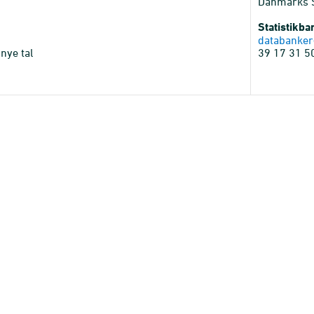
Danmarks St
Statistikb
databanker
nye tal
39 17 31 5