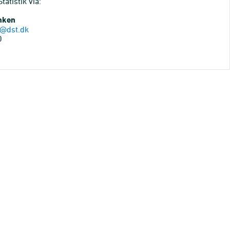
atistik via:
anken
@dst.dk
0