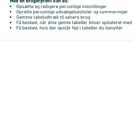
Med en brugerprofil kan du:
Opsætte og redigere personlige indstillinger
Oprette personlige udvælgelseslister og summeringer
Gemme tabeludtræk til senere brug
Få besked, når dine gemte tabeller bliver opdateret med 
Få besked, hvis der opstår fejl i tabeller du benytter