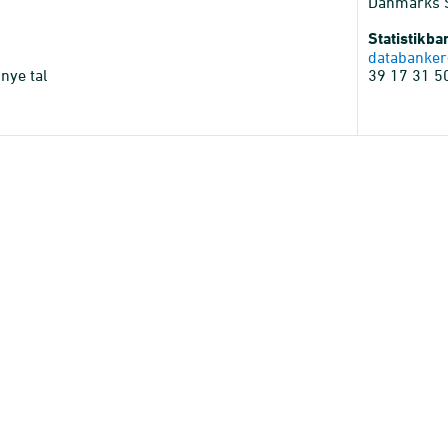
Danmarks St
Statistikb
databanker
nye tal
39 17 31 5