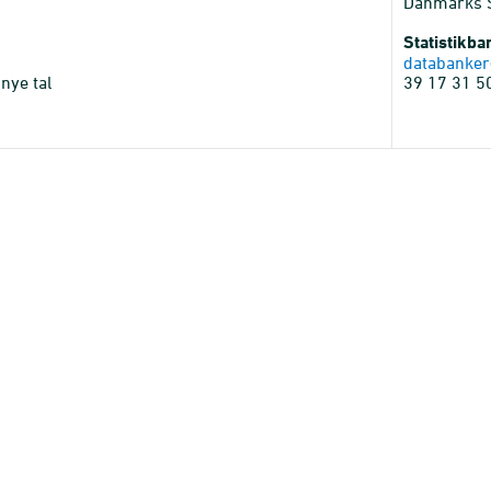
Danmarks St
Statistikb
databanker
nye tal
39 17 31 5