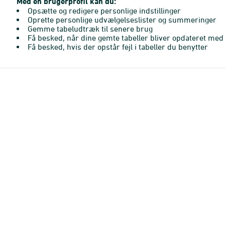
Med en brugerprofil kan du:
Opsætte og redigere personlige indstillinger
Oprette personlige udvælgelseslister og summeringer
Gemme tabeludtræk til senere brug
Få besked, når dine gemte tabeller bliver opdateret med 
Få besked, hvis der opstår fejl i tabeller du benytter