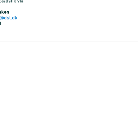
atistik via:
anken
@dst.dk
0