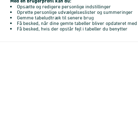
Med en brugerprofil kan du:
Opsætte og redigere personlige indstillinger
Oprette personlige udvælgelseslister og summeringer
Gemme tabeludtræk til senere brug
Få besked, når dine gemte tabeller bliver opdateret med 
Få besked, hvis der opstår fejl i tabeller du benytter