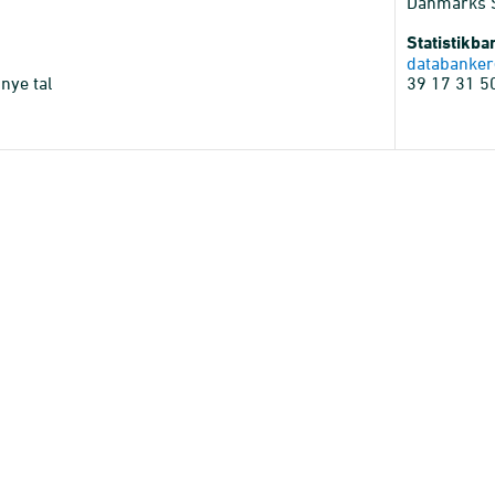
Danmarks St
Statistikb
databanker
nye tal
39 17 31 5