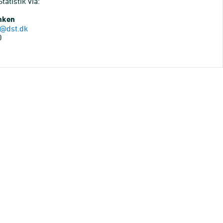
atistik via:
anken
@dst.dk
0