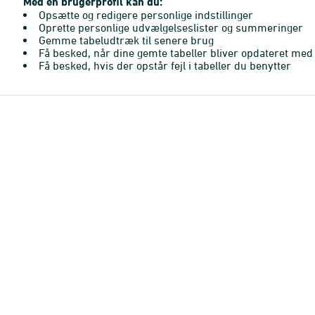
Med en brugerprofil kan du:
Opsætte og redigere personlige indstillinger
Oprette personlige udvælgelseslister og summeringer
Gemme tabeludtræk til senere brug
Få besked, når dine gemte tabeller bliver opdateret med 
Få besked, hvis der opstår fejl i tabeller du benytter