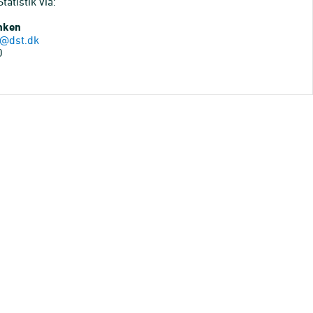
atistik via:
anken
@dst.dk
0