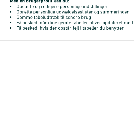
Med en brugerprofil kan du:
Opsætte og redigere personlige indstillinger
Oprette personlige udvælgelseslister og summeringer
Gemme tabeludtræk til senere brug
Få besked, når dine gemte tabeller bliver opdateret med 
Få besked, hvis der opstår fejl i tabeller du benytter