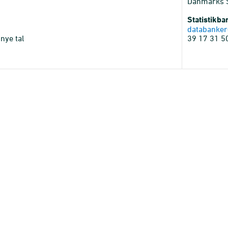
Danmarks St
Statistikb
databanker
nye tal
39 17 31 5