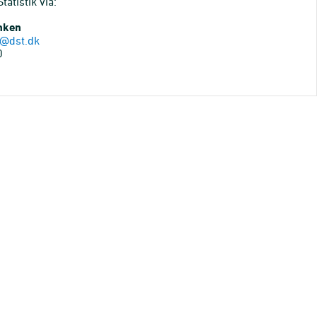
atistik via:
anken
@dst.dk
0