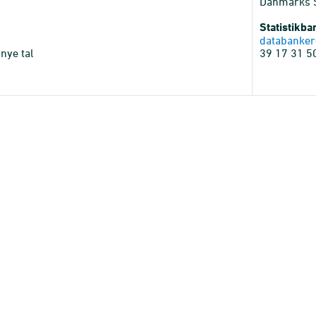
Danmarks St
Statistikb
databanker
nye tal
39 17 31 5