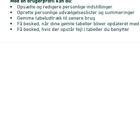
Med en brugerprofil kan du:
Opsætte og redigere personlige indstillinger
Oprette personlige udvælgelseslister og summeringer
Gemme tabeludtræk til senere brug
Få besked, når dine gemte tabeller bliver opdateret med 
Få besked, hvis der opstår fejl i tabeller du benytter