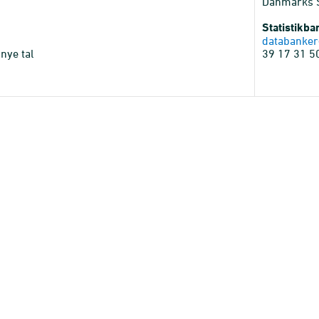
Danmarks St
Statistikb
databanker
nye tal
39 17 31 5