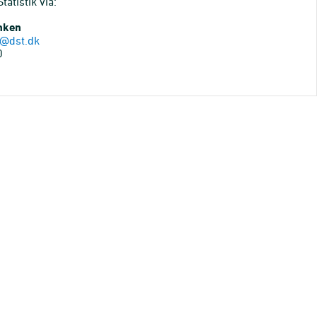
atistik via:
anken
@dst.dk
0