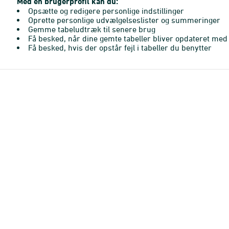
Med en brugerprofil kan du:
Opsætte og redigere personlige indstillinger
Oprette personlige udvælgelseslister og summeringer
Gemme tabeludtræk til senere brug
Få besked, når dine gemte tabeller bliver opdateret med 
Få besked, hvis der opstår fejl i tabeller du benytter