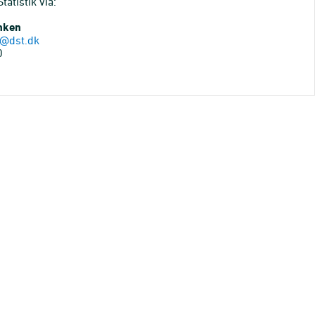
atistik via:
anken
@dst.dk
0