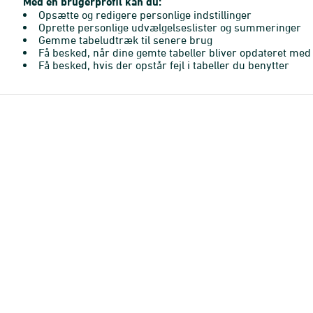
Med en brugerprofil kan du:
Opsætte og redigere personlige indstillinger
Oprette personlige udvælgelseslister og summeringer
Gemme tabeludtræk til senere brug
Få besked, når dine gemte tabeller bliver opdateret med 
Få besked, hvis der opstår fejl i tabeller du benytter