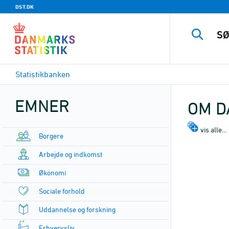
DST.DK
Statistikbanken
EMNER
OM D
vis alle...
Borgere
Arbejde og indkomst
Økonomi
Sociale forhold
Uddannelse og forskning
Erhvervsliv