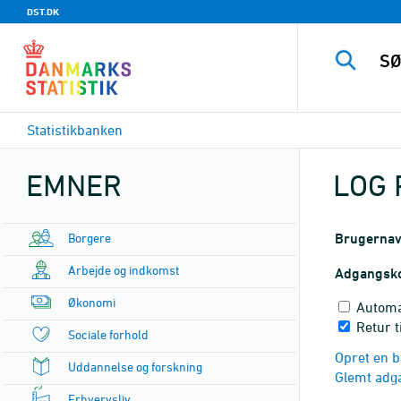
DST.DK
Statistikbanken
EMNER
LOG 
Borgere
Brugerna
Arbejde og indkomst
Adgangsk
Økonomi
Automa
Retur t
Sociale forhold
Opret en b
Uddannelse og forskning
Glemt adg
Erhvervsliv