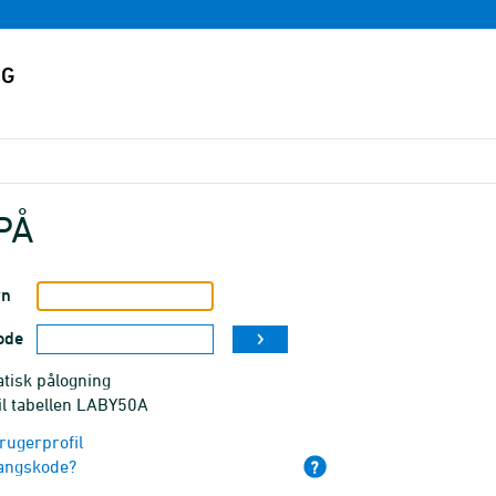
PÅ
vn
ode
tisk pålogning
il tabellen LABY50A
rugerprofil
angskode?