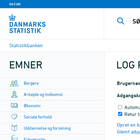
DST.DK
Statistikbanken
EMNER
LOG 
Borgere
Brugerna
Arbejde og indkomst
Adgangsk
Økonomi
Automa
Retur 
Sociale forhold
Opret en b
Uddannelse og forskning
Glemt adg
Erhvervsliv