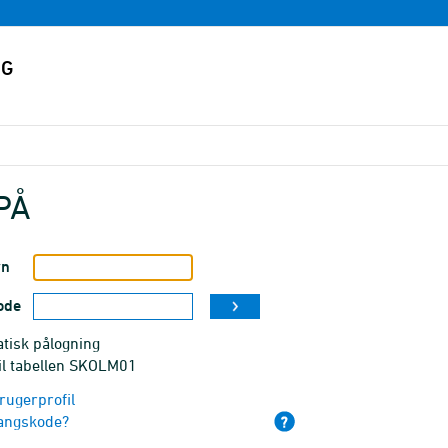
PÅ
vn
ode
tisk pålogning
til tabellen SKOLM01
rugerprofil
angskode?