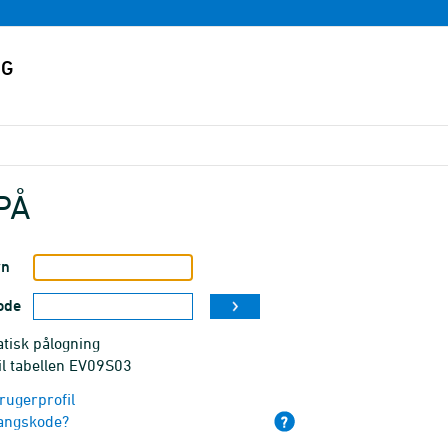
PÅ
vn
ode
tisk pålogning
il tabellen EV09S03
rugerprofil
angskode?