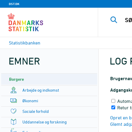
DST.DK
Statistikbanken
EMNER
LOG 
Brugerna
Borgere
Adgangsk
Arbejde og indkomst
Økonomi
Automa
Retur t
Sociale forhold
Opret en b
Uddannelse og forskning
Glemt adg