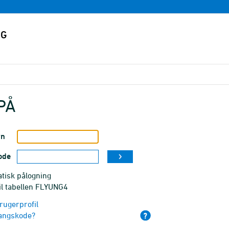
PÅ
vn
ode
tisk pålogning
il tabellen FLYUNG4
rugerprofil
angskode?