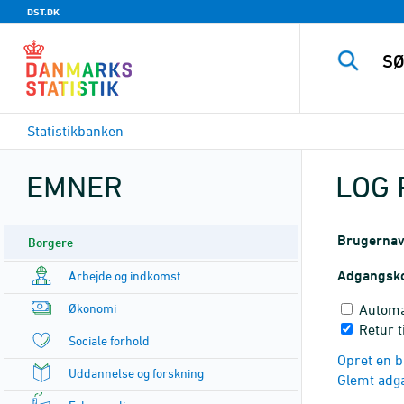
DST.DK
Statistikbanken
EMNER
LOG 
Brugerna
Borgere
Adgangsk
Arbejde og indkomst
Økonomi
Automa
Retur t
Sociale forhold
Opret en b
Uddannelse og forskning
Glemt adg