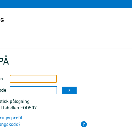
PÅ
vn
ode
tisk pålogning
il tabellen FOD507
rugerprofil
angskode?