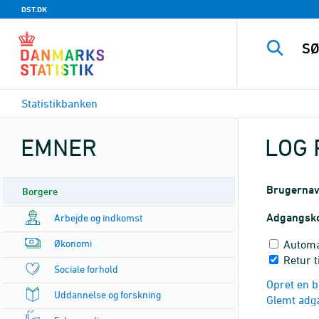
DST.DK
Statistikbanken
EMNER
LOG 
Brugerna
Borgere
Adgangsk
Arbejde og indkomst
Økonomi
Automa
Retur t
Sociale forhold
Opret en b
Uddannelse og forskning
Glemt adg