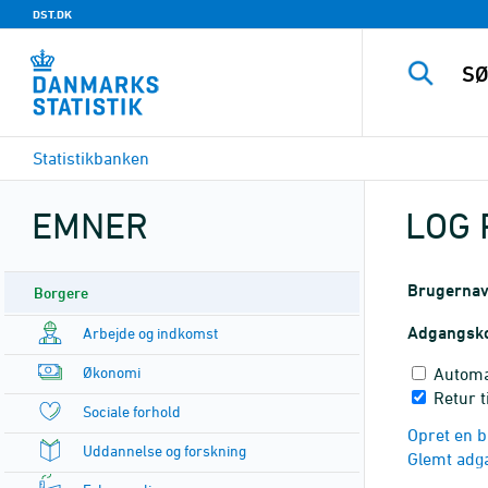
DST.DK
Statistikbanken
EMNER
LOG 
Brugerna
Borgere
Adgangsk
Arbejde og indkomst
Økonomi
Automa
Retur t
Sociale forhold
Opret en b
Uddannelse og forskning
Glemt adg