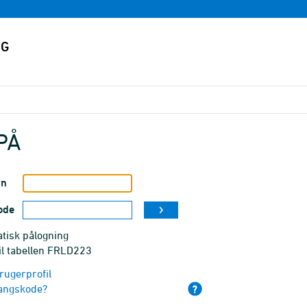
PÅ
vn
ode
tisk pålogning
il tabellen FRLD223
rugerprofil
angskode?