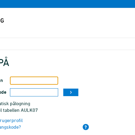
PÅ
vn
ode
tisk pålogning
il tabellen AULK07
rugerprofil
angskode?