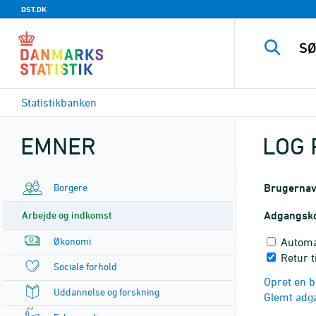
DST.DK
Statistikbanken
EMNER
LOG 
Borgere
Brugerna
Arbejde og indkomst
Adgangsk
Økonomi
Automa
Retur t
Sociale forhold
Opret en b
Uddannelse og forskning
Glemt adg