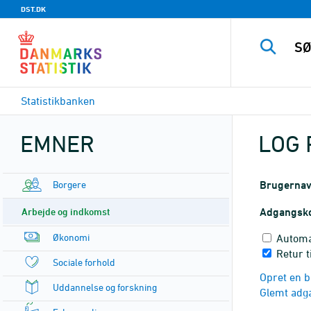
DST.DK
Statistikbanken
EMNER
LOG 
Borgere
Brugerna
Arbejde og indkomst
Adgangsk
Økonomi
Automa
Retur t
Sociale forhold
Opret en b
Uddannelse og forskning
Glemt adg