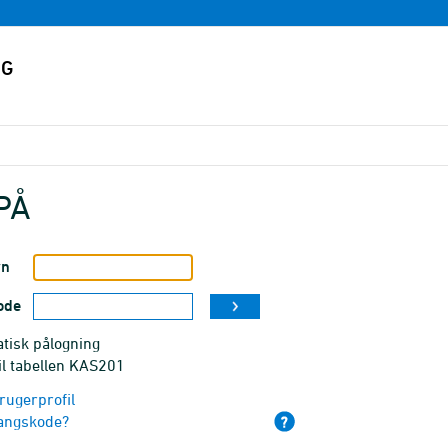
PÅ
vn
ode
tisk pålogning
il tabellen KAS201
rugerprofil
angskode?