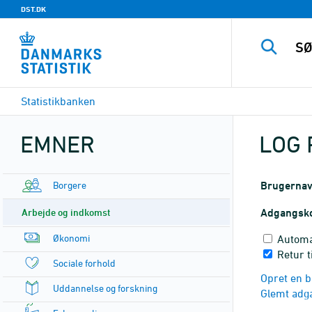
DST.DK
Statistikbanken
EMNER
LOG 
Borgere
Brugerna
Arbejde og indkomst
Adgangsk
Økonomi
Automa
Retur t
Sociale forhold
Opret en b
Uddannelse og forskning
Glemt adg