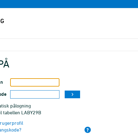
PÅ
vn
ode
tisk pålogning
il tabellen LABY29B
rugerprofil
angskode?