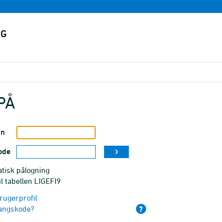
PÅ
vn
ode
tisk pålogning
il tabellen LIGEFI9
rugerprofil
angskode?