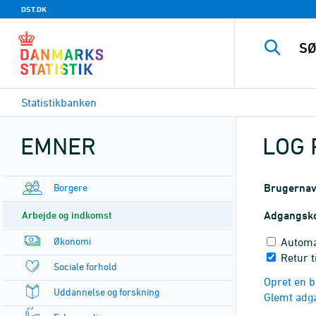
DST.DK
Statistikbanken
EMNER
LOG 
Borgere
Brugerna
Arbejde og indkomst
Adgangsk
Økonomi
Automa
Retur t
Sociale forhold
Opret en b
Uddannelse og forskning
Glemt adg