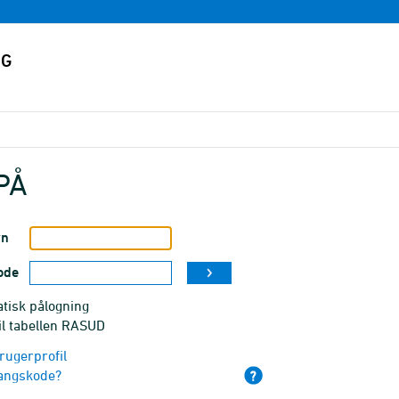
PÅ
vn
ode
tisk pålogning
il tabellen RASUD
rugerprofil
angskode?