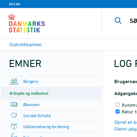
DST.DK
Statistikbanken
EMNER
LOG 
Borgere
Brugerna
Arbejde og indkomst
Adgangsk
Økonomi
Automa
Retur t
Sociale forhold
Opret en b
Uddannelse og forskning
Glemt adg