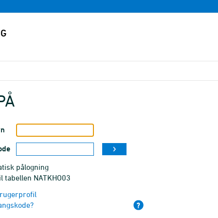
PÅ
vn
ode
tisk pålogning
til tabellen NATKHO03
rugerprofil
angskode?