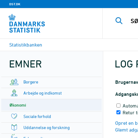
DST.DK
Statistikbanken
EMNER
LOG 
Borgere
Brugerna
Arbejde og indkomst
Adgangsk
Økonomi
Automa
Retur 
Sociale forhold
Opret en b
Uddannelse og forskning
Glemt adg