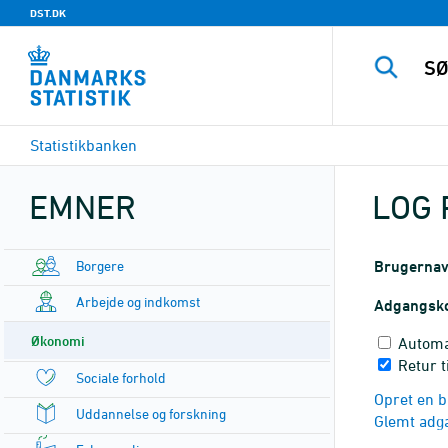
DST.DK
Statistikbanken
EMNER
LOG 
Borgere
Brugerna
Arbejde og indkomst
Adgangsk
Økonomi
Automa
Retur 
Sociale forhold
Opret en b
Uddannelse og forskning
Glemt adg