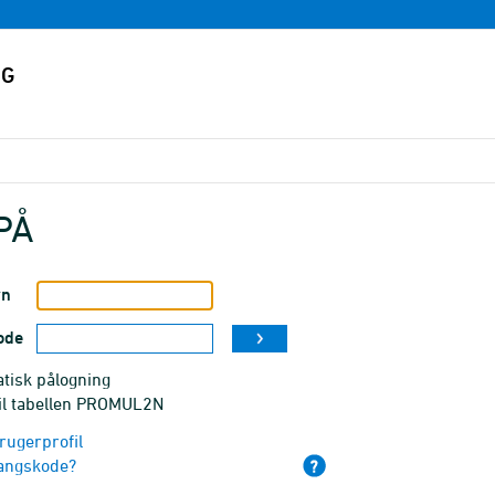
PÅ
vn
ode
tisk pålogning
til tabellen PROMUL2N
rugerprofil
angskode?