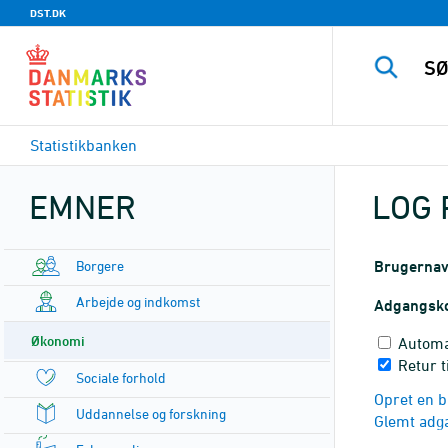
DST.DK
Statistikbanken
EMNER
LOG 
Borgere
Brugerna
Arbejde og indkomst
Adgangsk
Økonomi
Automa
Retur t
Sociale forhold
Opret en b
Uddannelse og forskning
Glemt adg