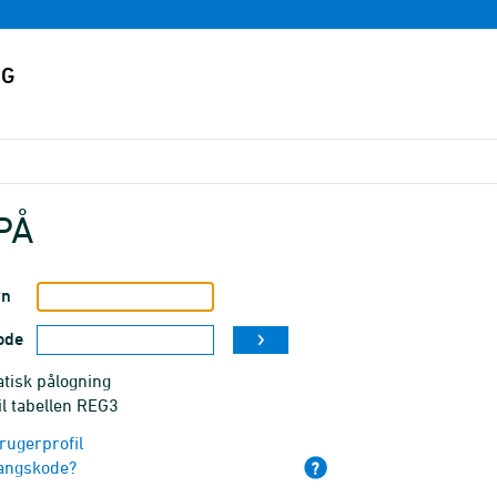
PÅ
vn
ode
tisk pålogning
il tabellen REG3
rugerprofil
angskode?