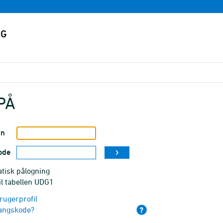
PÅ
vn
ode
tisk pålogning
il tabellen UDG1
rugerprofil
angskode?