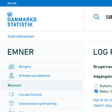
DST.DK
Statistikbanken
EMNER
LOG 
Borgere
Brugerna
Arbejde og indkomst
Adgangsk
Økonomi
Automa
Retur t
Sociale forhold
Opret en b
Uddannelse og forskning
Glemt adg