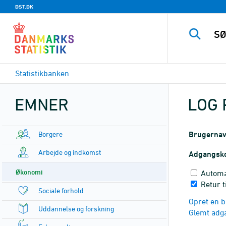
DST.DK
Statistikbanken
EMNER
LOG 
Borgere
Brugerna
Arbejde og indkomst
Adgangsk
Økonomi
Automa
Retur 
Sociale forhold
Opret en b
Uddannelse og forskning
Glemt adg