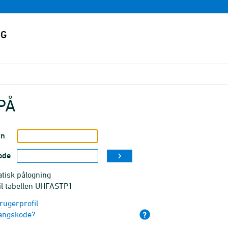
PÅ
vn
ode
tisk pålogning
til tabellen UHFASTP1
rugerprofil
angskode?