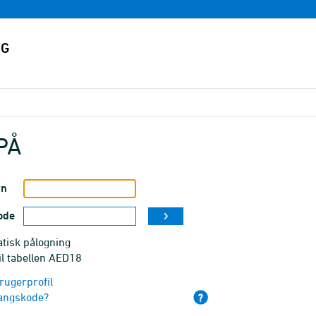
PÅ
vn
ode
tisk pålogning
il tabellen AED18
rugerprofil
angskode?