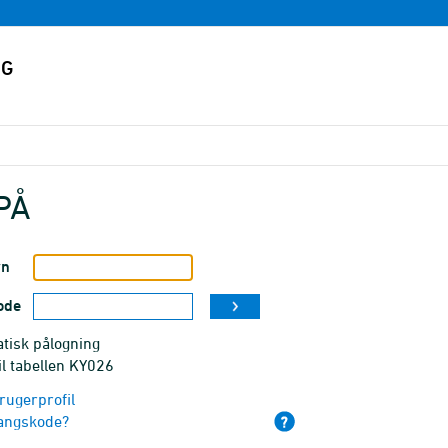
PÅ
vn
ode
tisk pålogning
il tabellen KY026
rugerprofil
angskode?