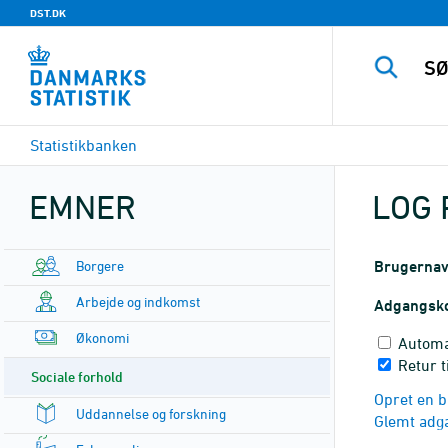
DST.DK
Statistikbanken
EMNER
LOG 
Borgere
Brugerna
Arbejde og indkomst
Adgangsk
Økonomi
Automa
Retur t
Sociale forhold
Opret en b
Uddannelse og forskning
Glemt adg