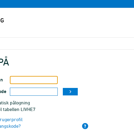
PÅ
vn
ode
tisk pålogning
il tabellen LIVHE7
rugerprofil
angskode?