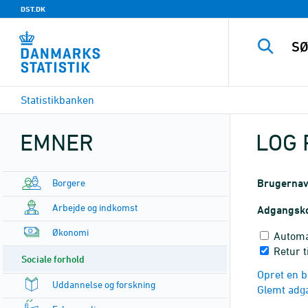
DST.DK
Statistikbanken
EMNER
LOG 
Borgere
Brugerna
Arbejde og indkomst
Adgangsk
Økonomi
Automa
Retur t
Sociale forhold
Opret en b
Uddannelse og forskning
Glemt adg