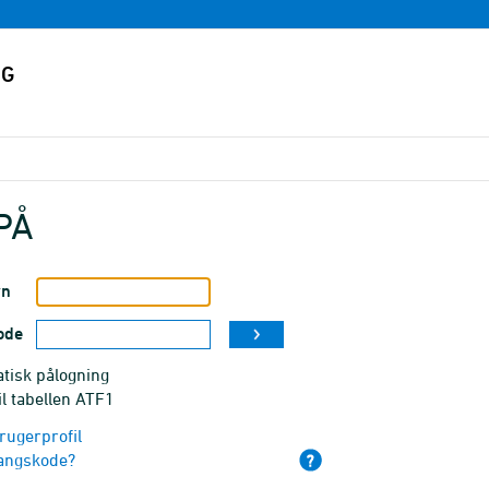
PÅ
vn
ode
tisk pålogning
il tabellen ATF1
rugerprofil
angskode?