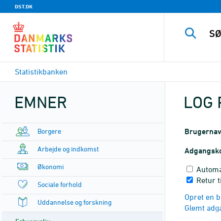
DST.DK
Statistikbanken
EMNER
LOG 
Borgere
Brugerna
Arbejde og indkomst
Adgangsk
Økonomi
Automa
Retur t
Sociale forhold
Opret en b
Uddannelse og forskning
Glemt adg