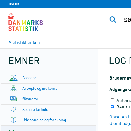
DST.DK
Statistikbanken
EMNER
LOG 
Borgere
Brugerna
Arbejde og indkomst
Adgangsk
Økonomi
Automa
Retur t
Sociale forhold
Opret en b
Uddannelse og forskning
Glemt adg