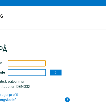
PÅ
vn
ode
tisk pålogning
il tabellen DEMO3X
rugerprofil
angskode?