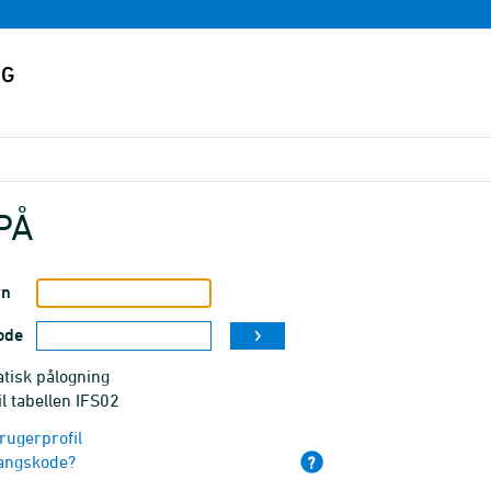
PÅ
vn
ode
tisk pålogning
il tabellen IFS02
rugerprofil
angskode?