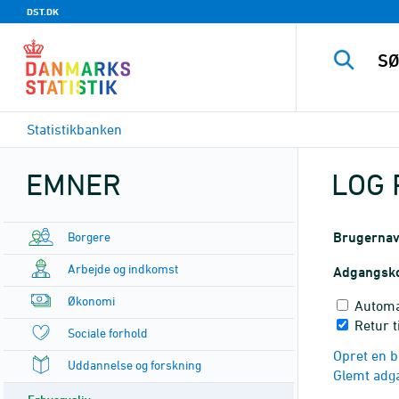
DST.DK
Statistikbanken
EMNER
LOG 
Borgere
Brugerna
Arbejde og indkomst
Adgangsk
Økonomi
Automa
Retur t
Sociale forhold
Opret en b
Uddannelse og forskning
Glemt adg