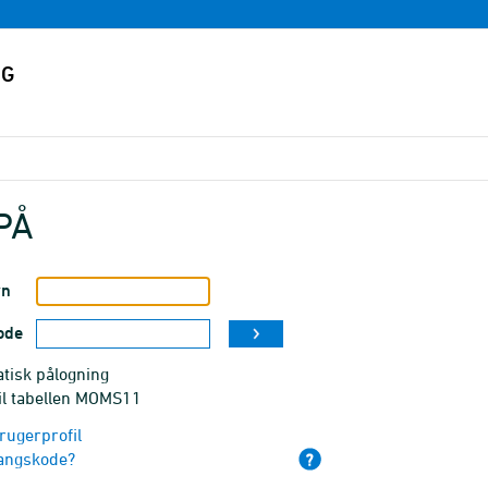
PÅ
vn
ode
tisk pålogning
til tabellen MOMS11
rugerprofil
angskode?