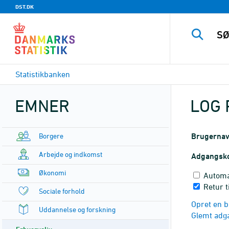
DST.DK
Statistikbanken
EMNER
LOG 
Borgere
Brugerna
Arbejde og indkomst
Adgangsk
Økonomi
Automa
Retur 
Sociale forhold
Opret en b
Uddannelse og forskning
Glemt adg