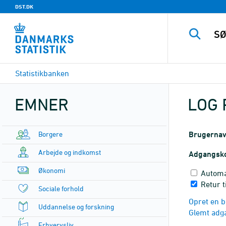
DST.DK
Statistikbanken
EMNER
LOG 
Borgere
Brugerna
Arbejde og indkomst
Adgangsk
Økonomi
Automa
Retur t
Sociale forhold
Opret en b
Uddannelse og forskning
Glemt adg
Erhvervsliv