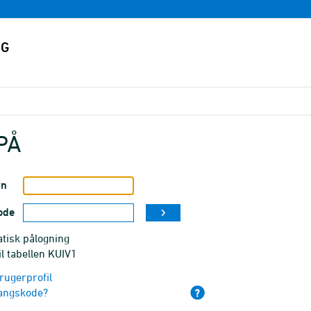
PÅ
vn
ode
tisk pålogning
il tabellen KUIV1
rugerprofil
angskode?