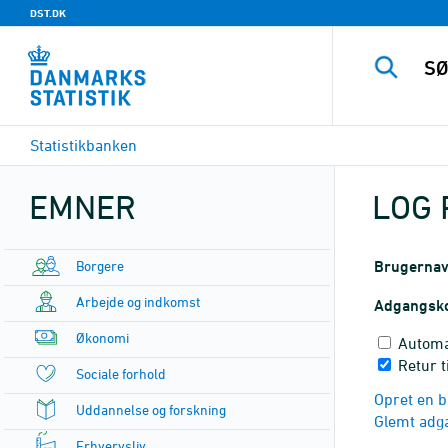
DST.DK
Statistikbanken
EMNER
LOG 
Borgere
Brugerna
Arbejde og indkomst
Adgangsk
Økonomi
Automa
Retur t
Sociale forhold
Opret en b
Uddannelse og forskning
Glemt adg
Erhvervsliv