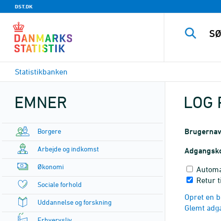
DST.DK
Statistikbanken
EMNER
LOG 
Borgere
Brugerna
Arbejde og indkomst
Adgangsk
Økonomi
Automa
Retur t
Sociale forhold
Opret en b
Uddannelse og forskning
Glemt adg
Erhvervsliv