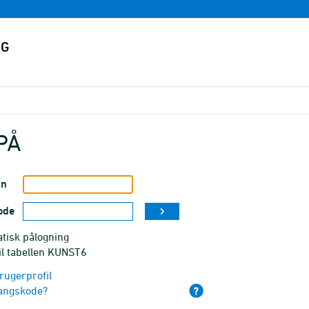
PÅ
vn
ode
tisk pålogning
il tabellen KUNST6
rugerprofil
angskode?