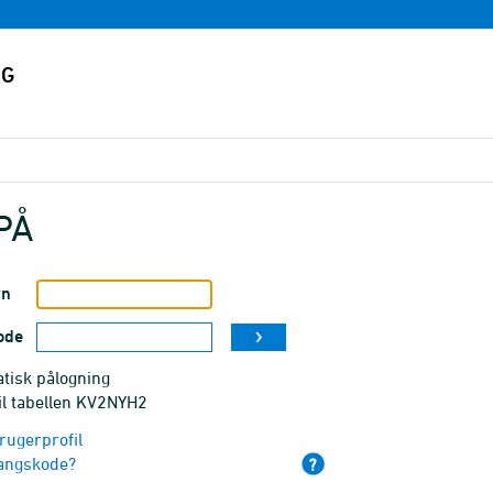
PÅ
vn
ode
tisk pålogning
il tabellen KV2NYH2
rugerprofil
angskode?