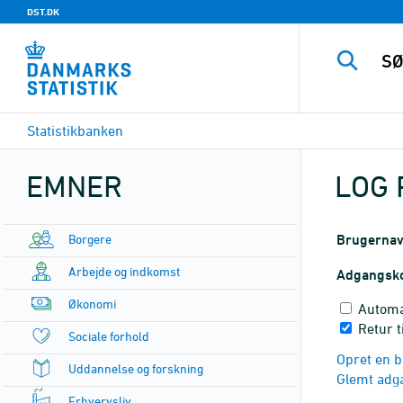
DST.DK
Statistikbanken
EMNER
LOG 
Borgere
Brugerna
Arbejde og indkomst
Adgangsk
Økonomi
Automa
Retur t
Sociale forhold
Opret en b
Uddannelse og forskning
Glemt adg
Erhvervsliv