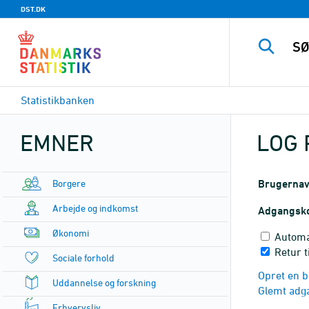
DST.DK
Statistikbanken
EMNER
LOG 
Borgere
Brugerna
Arbejde og indkomst
Adgangsk
Økonomi
Automa
Retur 
Sociale forhold
Opret en b
Uddannelse og forskning
Glemt adg
Erhvervsliv