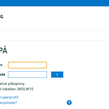
PÅ
vn
ode
tisk pålogning
til tabellen SKOLM10
rugerprofil
angskode?