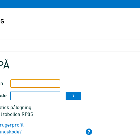
PÅ
vn
ode
tisk pålogning
il tabellen RP05
rugerprofil
angskode?