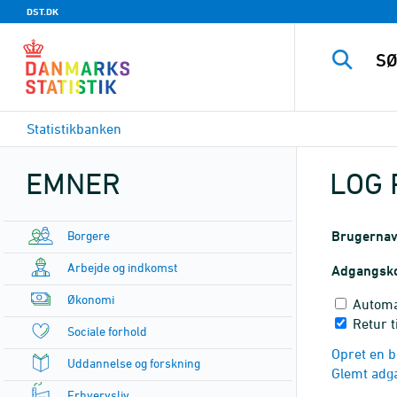
DST.DK
Statistikbanken
EMNER
LOG 
Borgere
Brugerna
Arbejde og indkomst
Adgangsk
Økonomi
Automa
Retur t
Sociale forhold
Opret en b
Uddannelse og forskning
Glemt adg
Erhvervsliv