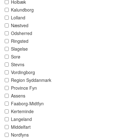
Holbæk
Kalundborg
Lolland
Næstved
Odsherred
Ringsted
Slagelse
Sorø
Stevns
Vordingborg
Region Syddanmark
Province Fyn
Assens
Faaborg-Midtfyn
Kerteminde
Langeland
Middelfart
Nordfyns