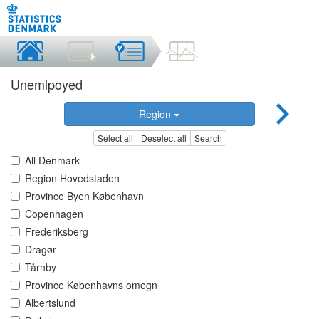
Unemlpoyed
Region
Select all
Deselect all
Search
All Denmark
Region Hovedstaden
Province Byen København
Copenhagen
Frederiksberg
Dragør
Tårnby
Province Københavns omegn
Albertslund