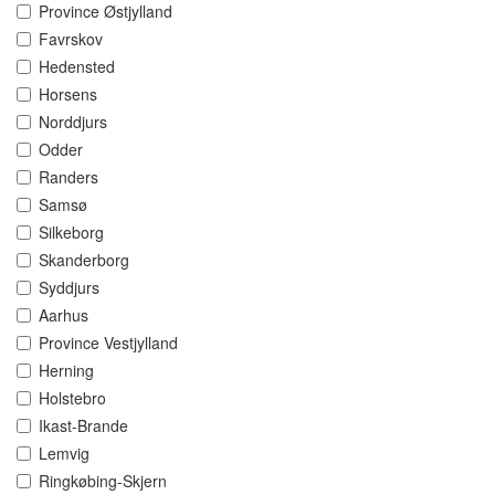
Province Østjylland
Favrskov
Hedensted
Horsens
Norddjurs
Odder
Randers
Samsø
Silkeborg
Skanderborg
Syddjurs
Aarhus
Province Vestjylland
Herning
Holstebro
Ikast-Brande
Lemvig
Ringkøbing-Skjern