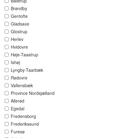
Ballerup
Brøndby
Gentofte
Gladsaxe
Glostrup
Herlev
Hvidovre
Høje-Taastrup
Ishøj
Lyngby-Taarbæk
Rødovre
Vallensbæk
Province Nordsjælland
Allerød
Egedal
Fredensborg
Frederikssund
Furesø