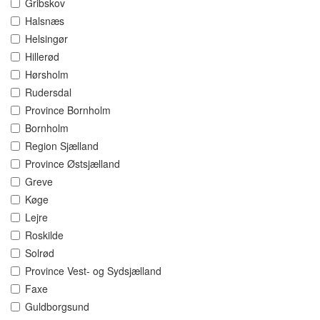
Gribskov
Halsnæs
Helsingør
Hillerød
Hørsholm
Rudersdal
Province Bornholm
Bornholm
Region Sjælland
Province Østsjælland
Greve
Køge
Lejre
Roskilde
Solrød
Province Vest- og Sydsjælland
Faxe
Guldborgsund