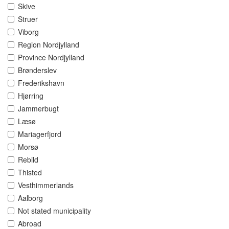
Skive
Struer
Viborg
Region Nordjylland
Province Nordjylland
Brønderslev
Frederikshavn
Hjørring
Jammerbugt
Læsø
Mariagerfjord
Morsø
Rebild
Thisted
Vesthimmerlands
Aalborg
Not stated municipality
Abroad