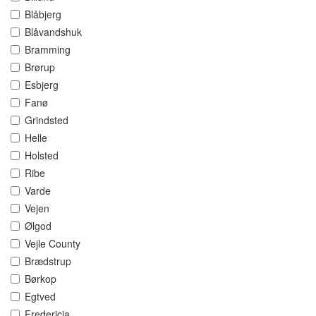
Blåbjerg
Blåvandshuk
Bramming
Brørup
Esbjerg
Fanø
Grindsted
Helle
Holsted
Ribe
Varde
Vejen
Ølgod
Vejle County
Brædstrup
Børkop
Egtved
Fredericia