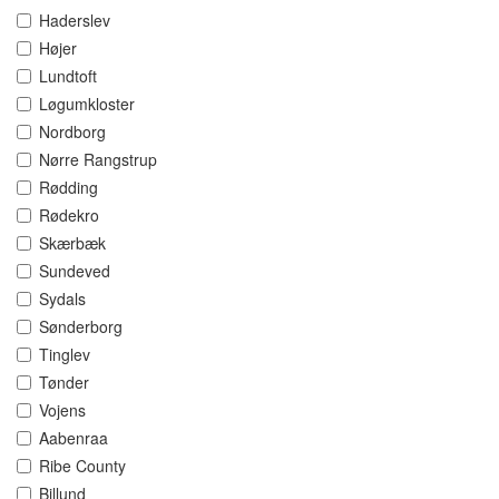
Haderslev
Højer
Lundtoft
Løgumkloster
Nordborg
Nørre Rangstrup
Rødding
Rødekro
Skærbæk
Sundeved
Sydals
Sønderborg
Tinglev
Tønder
Vojens
Aabenraa
Ribe County
Billund