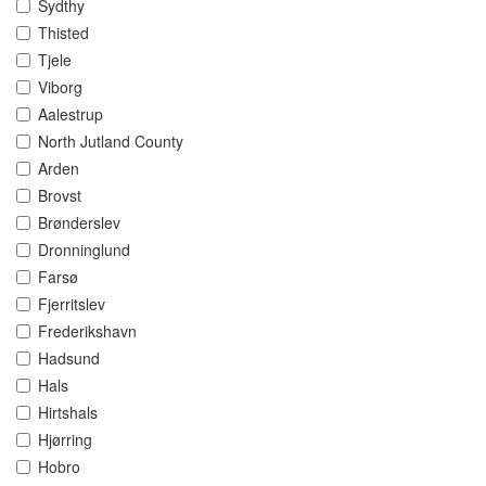
Sydthy
Thisted
Tjele
Viborg
Aalestrup
North Jutland County
Arden
Brovst
Brønderslev
Dronninglund
Farsø
Fjerritslev
Frederikshavn
Hadsund
Hals
Hirtshals
Hjørring
Hobro