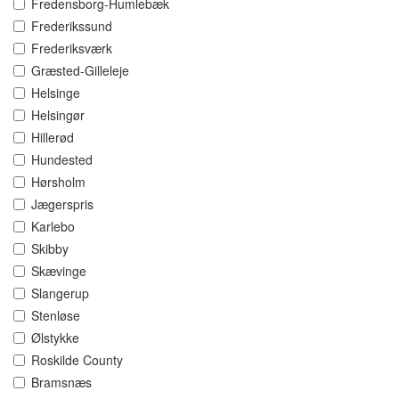
Fredensborg-Humlebæk
Frederikssund
Frederiksværk
Græsted-Gilleleje
Helsinge
Helsingør
Hillerød
Hundested
Hørsholm
Jægerspris
Karlebo
Skibby
Skævinge
Slangerup
Stenløse
Ølstykke
Roskilde County
Bramsnæs