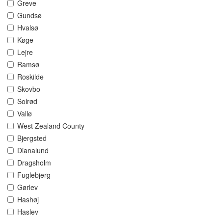
Greve
Gundsø
Hvalsø
Køge
Lejre
Ramsø
Roskilde
Skovbo
Solrød
Vallø
West Zealand County
Bjergsted
Dianalund
Dragsholm
Fuglebjerg
Gørlev
Hashøj
Haslev