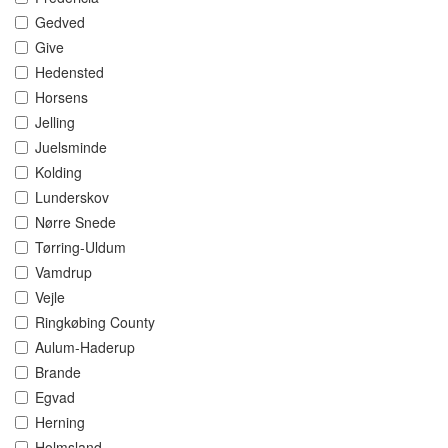
Gedved
Give
Hedensted
Horsens
Jelling
Juelsminde
Kolding
Lunderskov
Nørre Snede
Tørring-Uldum
Vamdrup
Vejle
Ringkøbing County
Aulum-Haderup
Brande
Egvad
Herning
Holmsland