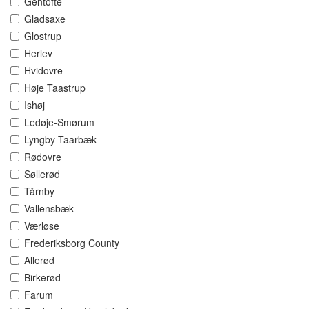
Gentofte
Gladsaxe
Glostrup
Herlev
Hvidovre
Høje Taastrup
Ishøj
Ledøje-Smørum
Lyngby-Taarbæk
Rødovre
Søllerød
Tårnby
Vallensbæk
Værløse
Frederiksborg County
Allerød
Birkerød
Farum