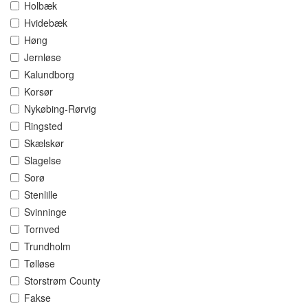
Holbæk
Hvidebæk
Høng
Jernløse
Kalundborg
Korsør
Nykøbing-Rørvig
Ringsted
Skælskør
Slagelse
Sorø
Stenlille
Svinninge
Tornved
Trundholm
Tølløse
Storstrøm County
Fakse