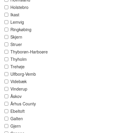
Holstebro
Ikast
Lemvig
Ringkøbing
Skjern
Struer
Thyborøn-Harboøre
Thyholm
Trehøje
Ulfborg-Vemb
Videbæk
Vinderup
Åskov
Århus County
Ebeltoft
Galten
Gjern