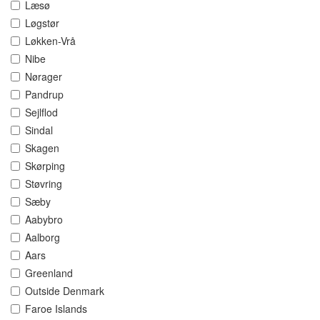
Læsø
Løgstør
Løkken-Vrå
Nibe
Nørager
Pandrup
Sejlflod
Sindal
Skagen
Skørping
Støvring
Sæby
Aabybro
Aalborg
Aars
Greenland
Outside Denmark
Faroe Islands