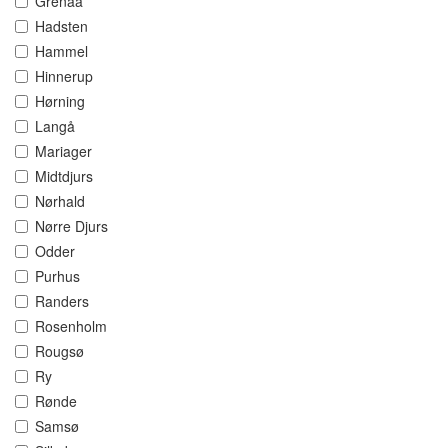
Grenaa
Hadsten
Hammel
Hinnerup
Hørning
Langå
Mariager
Midtdjurs
Nørhald
Nørre Djurs
Odder
Purhus
Randers
Rosenholm
Rougsø
Ry
Rønde
Samsø