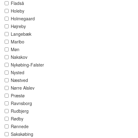
Fladså
Holeby
Holmegaard
Højreby
Langebæk
Maribo
Møn
Nakskov
Nykøbing-Falster
Nysted
Næstved
Nørre Alslev
Præstø
Ravnsborg
Rudbjerg
Rødby
Rønnede
Sakskøbing