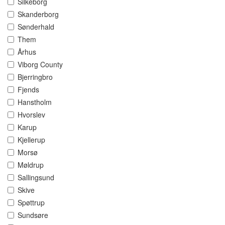
Silkeborg
Skanderborg
Sønderhald
Them
Århus
Viborg County
Bjerringbro
Fjends
Hanstholm
Hvorslev
Karup
Kjellerup
Morsø
Møldrup
Sallingsund
Skive
Spøttrup
Sundsøre