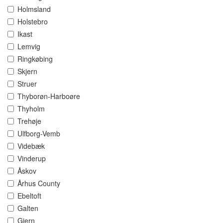
Holmsland
Holstebro
Ikast
Lemvig
Ringkøbing
Skjern
Struer
Thyborøn-Harboøre
Thyholm
Trehøje
Ulfborg-Vemb
Videbæk
Vinderup
Åskov
Århus County
Ebeltoft
Galten
Gjern