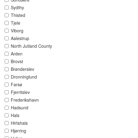
Sydthy
Thisted
Tjele
Viborg
Aalestrup
North Jutland County
Arden
Brovst
Brønderslev
Dronninglund
Farsø
Fjerritslev
Frederikshavn
Hadsund
Hals
Hirtshals
Hjørring