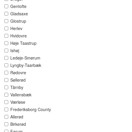
Gentofte
Gladsaxe
Glostrup
Herlev
Hvidovre
Høje Taastrup
Ishøj
Ledøje-Smørum
Lyngby-Taarbæk
Rødovre
Søllerød
Tårnby
Vallensbæk
Værløse
Frederiksborg County
Allerød
Birkerød
Farum