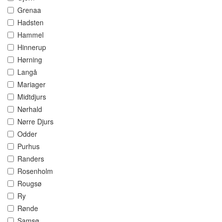
Grenaa
Hadsten
Hammel
Hinnerup
Hørning
Langå
Mariager
Midtdjurs
Nørhald
Nørre Djurs
Odder
Purhus
Randers
Rosenholm
Rougsø
Ry
Rønde
Samsø