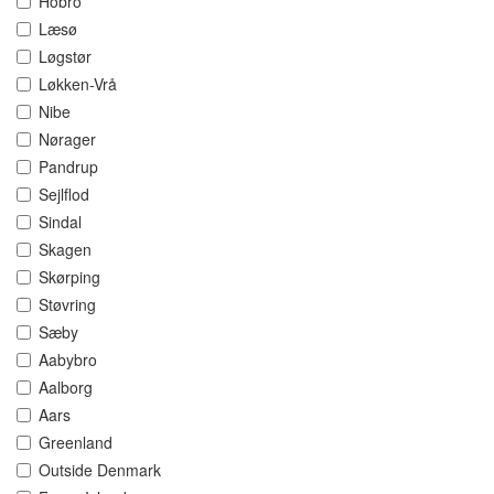
Hobro
Læsø
Løgstør
Løkken-Vrå
Nibe
Nørager
Pandrup
Sejlflod
Sindal
Skagen
Skørping
Støvring
Sæby
Aabybro
Aalborg
Aars
Greenland
Outside Denmark