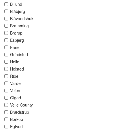
Billund
Blåbjerg
Blåvandshuk
Bramming
Brørup
Esbjerg
Fanø
Grindsted
Helle
Holsted
Ribe
Varde
Vejen
Ølgod
Vejle County
Brædstrup
Børkop
Egtved