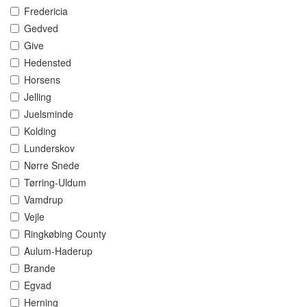
Fredericia
Gedved
Give
Hedensted
Horsens
Jelling
Juelsminde
Kolding
Lunderskov
Nørre Snede
Tørring-Uldum
Vamdrup
Vejle
Ringkøbing County
Aulum-Haderup
Brande
Egvad
Herning