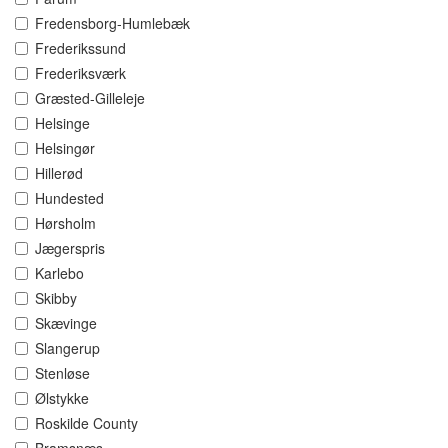
Fredensborg-Humlebæk
Frederikssund
Frederiksværk
Græsted-Gilleleje
Helsinge
Helsingør
Hillerød
Hundested
Hørsholm
Jægerspris
Karlebo
Skibby
Skævinge
Slangerup
Stenløse
Ølstykke
Roskilde County