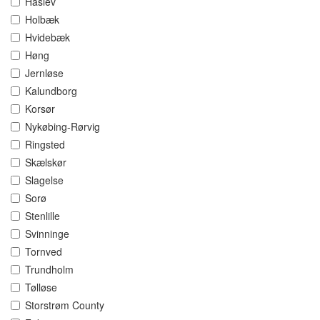
Haslev
Holbæk
Hvidebæk
Høng
Jernløse
Kalundborg
Korsør
Nykøbing-Rørvig
Ringsted
Skælskør
Slagelse
Sorø
Stenlille
Svinninge
Tornved
Trundholm
Tølløse
Storstrøm County