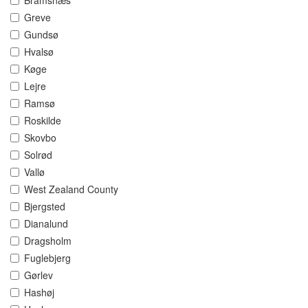
Bramsnæs
Greve
Gundsø
Hvalsø
Køge
Lejre
Ramsø
Roskilde
Skovbo
Solrød
Vallø
West Zealand County
Bjergsted
Dianalund
Dragsholm
Fuglebjerg
Gørlev
Hashøj