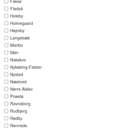
Fakse
Fladså
Holeby
Holmegaard
Højreby
Langebæk
Maribo
Møn
Nakskov
Nykøbing-Falster
Nysted
Næstved
Nørre Alslev
Præstø
Ravnsborg
Rudbjerg
Rødby
Rønnede