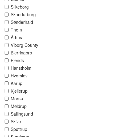
Silkeborg
Skanderborg
Sønderhald
Them
Århus
Viborg County
Bjerringbro
Fjends
Hanstholm
Hvorslev
Karup
Kjellerup
Morsø
Møldrup
Sallingsund
Skive
Spøttrup
Sundsøre