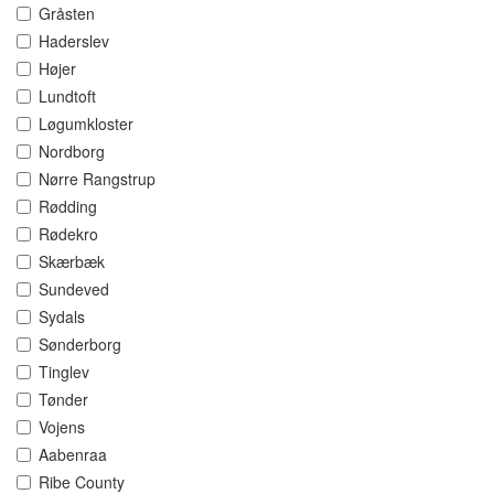
Gråsten
Haderslev
Højer
Lundtoft
Løgumkloster
Nordborg
Nørre Rangstrup
Rødding
Rødekro
Skærbæk
Sundeved
Sydals
Sønderborg
Tinglev
Tønder
Vojens
Aabenraa
Ribe County