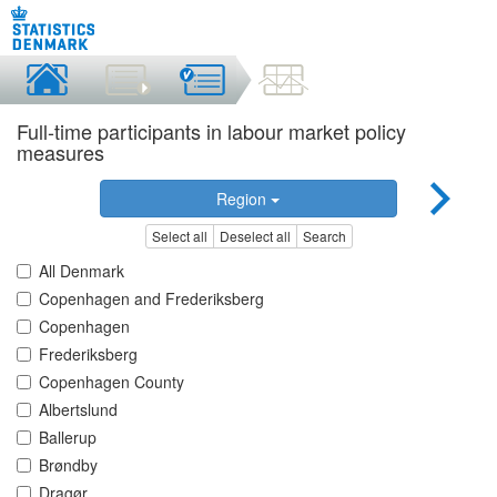
Full-time participants in labour market policy
measures
Region
Select all
Deselect all
Search
All Denmark
Copenhagen and Frederiksberg
Copenhagen
Frederiksberg
Copenhagen County
Albertslund
Ballerup
Brøndby
Dragør