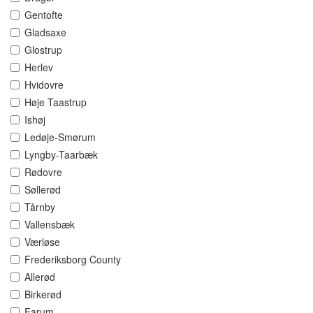
Gentofte
Gladsaxe
Glostrup
Herlev
Hvidovre
Høje Taastrup
Ishøj
Ledøje-Smørum
Lyngby-Taarbæk
Rødovre
Søllerød
Tårnby
Vallensbæk
Værløse
Frederiksborg County
Allerød
Birkerød
Farum