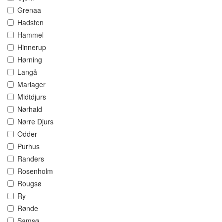
Grenaa
Hadsten
Hammel
Hinnerup
Hørning
Langå
Mariager
Midtdjurs
Nørhald
Nørre Djurs
Odder
Purhus
Randers
Rosenholm
Rougsø
Ry
Rønde
Samsø