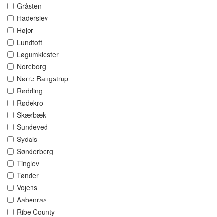
Gråsten
Haderslev
Højer
Lundtoft
Løgumkloster
Nordborg
Nørre Rangstrup
Rødding
Rødekro
Skærbæk
Sundeved
Sydals
Sønderborg
Tinglev
Tønder
Vojens
Aabenraa
Ribe County