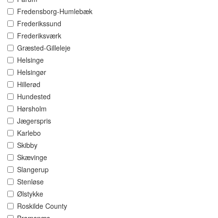
Fredensborg-Humlebæk
Frederikssund
Frederiksværk
Græsted-Gilleleje
Helsinge
Helsingør
Hillerød
Hundested
Hørsholm
Jægerspris
Karlebo
Skibby
Skævinge
Slangerup
Stenløse
Ølstykke
Roskilde County