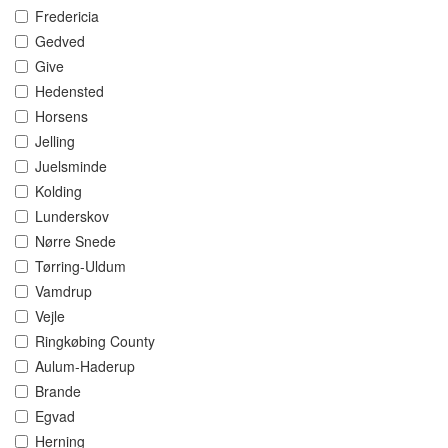
Fredericia
Gedved
Give
Hedensted
Horsens
Jelling
Juelsminde
Kolding
Lunderskov
Nørre Snede
Tørring-Uldum
Vamdrup
Vejle
Ringkøbing County
Aulum-Haderup
Brande
Egvad
Herning