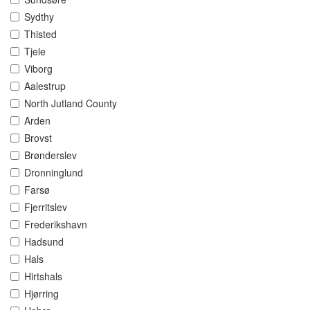
Sydthy
Thisted
Tjele
Viborg
Aalestrup
North Jutland County
Arden
Brovst
Brønderslev
Dronninglund
Farsø
Fjerritslev
Frederikshavn
Hadsund
Hals
Hirtshals
Hjørring