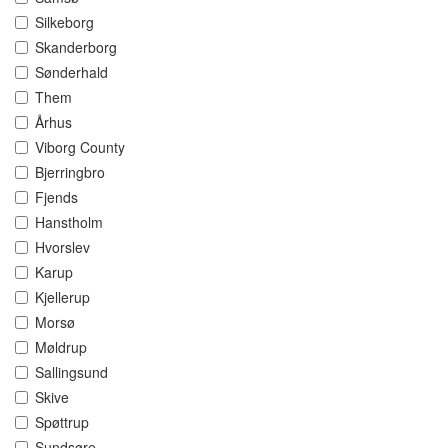
Silkeborg
Skanderborg
Sønderhald
Them
Århus
Viborg County
Bjerringbro
Fjends
Hanstholm
Hvorslev
Karup
Kjellerup
Morsø
Møldrup
Sallingsund
Skive
Spøttrup
Sundsøre