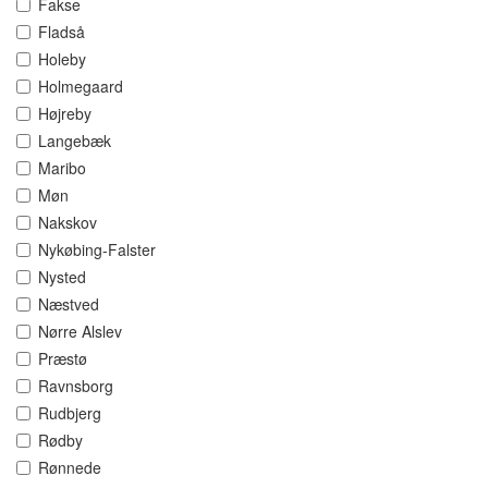
Fakse
Fladså
Holeby
Holmegaard
Højreby
Langebæk
Maribo
Møn
Nakskov
Nykøbing-Falster
Nysted
Næstved
Nørre Alslev
Præstø
Ravnsborg
Rudbjerg
Rødby
Rønnede