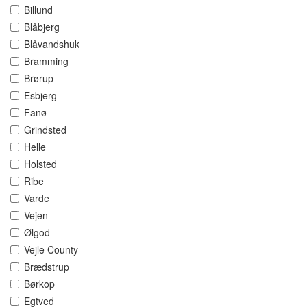
Billund
Blåbjerg
Blåvandshuk
Bramming
Brørup
Esbjerg
Fanø
Grindsted
Helle
Holsted
Ribe
Varde
Vejen
Ølgod
Vejle County
Brædstrup
Børkop
Egtved