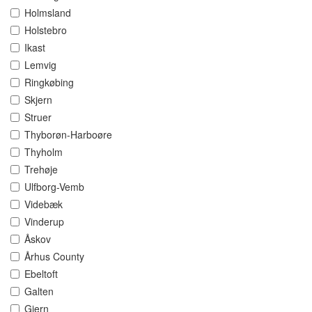
Holmsland
Holstebro
Ikast
Lemvig
Ringkøbing
Skjern
Struer
Thyborøn-Harboøre
Thyholm
Trehøje
Ulfborg-Vemb
Videbæk
Vinderup
Åskov
Århus County
Ebeltoft
Galten
Gjern