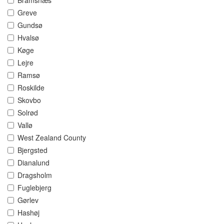
Bramsnæs
Greve
Gundsø
Hvalsø
Køge
Lejre
Ramsø
Roskilde
Skovbo
Solrød
Vallø
West Zealand County
Bjergsted
Dianalund
Dragsholm
Fuglebjerg
Gørlev
Hashøj