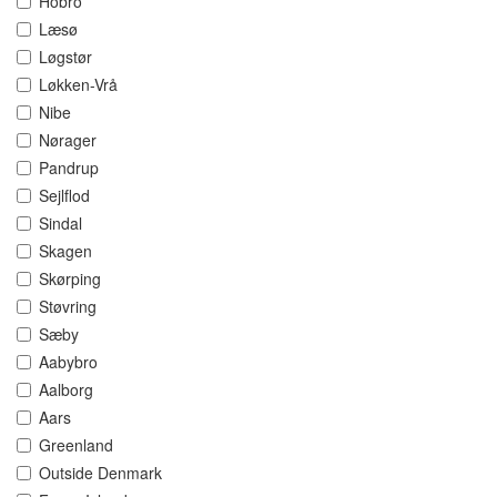
Hobro
Læsø
Løgstør
Løkken-Vrå
Nibe
Nørager
Pandrup
Sejlflod
Sindal
Skagen
Skørping
Støvring
Sæby
Aabybro
Aalborg
Aars
Greenland
Outside Denmark