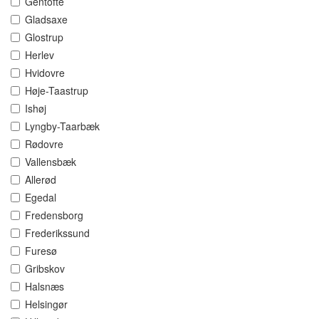
Gentofte
Gladsaxe
Glostrup
Herlev
Hvidovre
Høje-Taastrup
Ishøj
Lyngby-Taarbæk
Rødovre
Vallensbæk
Allerød
Egedal
Fredensborg
Frederikssund
Furesø
Gribskov
Halsnæs
Helsingør