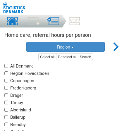
Home care, referral hours per person
Region
Select all
Deselect all
Search
All Denmark
Region Hovedstaden
Copenhagen
Frederiksberg
Dragør
Tårnby
Albertslund
Ballerup
Brøndby