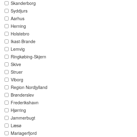
Skanderborg
Syddjurs
Aarhus
Herning
Holstebro
Ikast-Brande
Lemvig
Ringkøbing-Skjern
Skive
Struer
Viborg
Region Nordjylland
Brønderslev
Frederikshavn
Hjørring
Jammerbugt
Læsø
Mariagerfjord